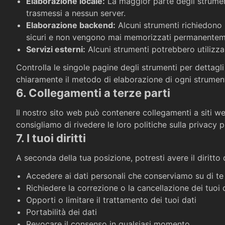
Elaborazione locale
:
La maggior parte degli strument
trasmessi a nessun server.
Elaborazione backend
:
Alcuni strumenti richiedono 
sicuri e non vengono mai memorizzati permanentem
Servizi esterni
:
Alcuni strumenti potrebbero utilizza
Controlla le singole pagine degli strumenti per dettag
chiaramente il metodo di elaborazione di ogni strumen
6. Collegamenti a terze parti
Il nostro sito web può contenere collegamenti a siti web 
consigliamo di rivedere le loro politiche sulla privacy 
7. I tuoi diritti
A seconda della tua posizione, potresti avere il diritto d
Accedere ai dati personali che conserviamo su di te
Richiedere la correzione o la cancellazione dei tuoi 
Opporti o limitare il trattamento dei tuoi dati
Portabilità dei dati
Revocare il consenso in qualsiasi momento